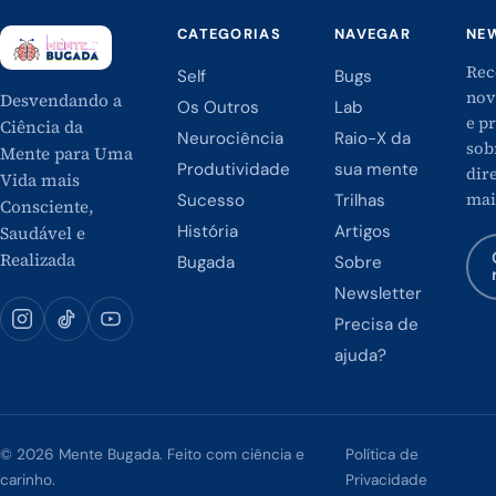
CATEGORIAS
NAVEGAR
NE
Rec
Self
Bugs
nov
Desvendando a
Os Outros
Lab
e p
Ciência da
Neurociência
Raio-X da
sob
Mente para Uma
Produtividade
sua mente
dire
Vida mais
mai
Sucesso
Trilhas
Consciente,
História
Artigos
Saudável e
Realizada
Bugada
Sobre
Newsletter
Precisa de
ajuda?
© 2026 Mente Bugada. Feito com ciência e
Política de
carinho.
Privacidade