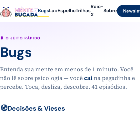
Raio-
Bugs
Lab
Espelho
Trilhas
Sobre
Newsle
X
🐛 O JEITO RÁPIDO
Bugs
Entenda sua mente em menos de 1 minuto. Você
não
lê
sobre psicologia — você
cai
na pegadinha e
percebe. Toca, desliza, descobre. 41 episódios.
🧭
Decisões & Vieses
🎬
🔮
Dê pause na sua
mente
Bola de cristal
Sua vida roda em frames,