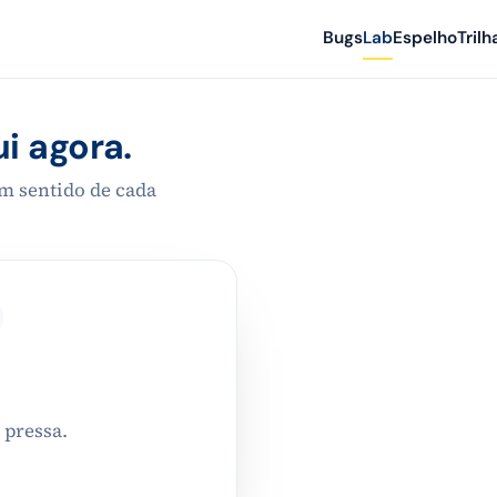
Bugs
Lab
Espelho
Trilh
i agora.
um sentido de cada
 pressa.