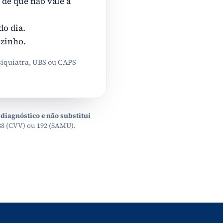
de que não vale a
do dia.
ozinho.
siquiatra, UBS ou CAPS
 diagnóstico e não substitui
88 (CVV) ou 192 (SAMU).