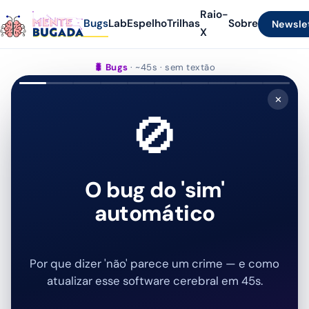
Raio-
Bugs
Lab
Espelho
Trilhas
Sobre
Newsle
X
🐛 Bugs
· ~45s · sem textão