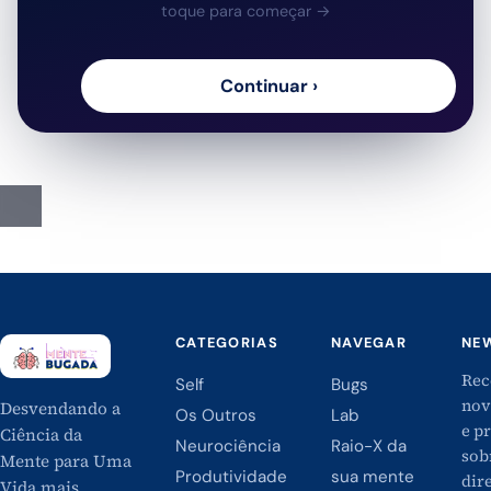
CATEGORIAS
NAVEGAR
NE
Rec
Self
Bugs
nov
Desvendando a
Os Outros
Lab
e p
Ciência da
Neurociência
Raio-X da
sob
Mente para Uma
Produtividade
sua mente
dire
Vida mais