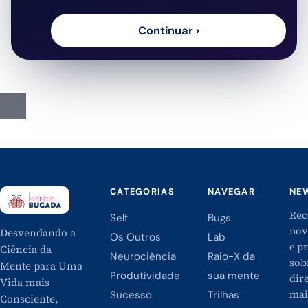
CATEGORIAS
NAVEGAR
NE
Rec
Self
Bugs
nov
Desvendando a
Os Outros
Lab
e p
Ciência da
Neurociência
Raio-X da
sob
Mente para Uma
Produtividade
sua mente
dire
Vida mais
mai
Sucesso
Trilhas
Consciente,