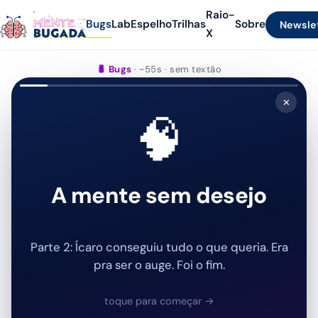
Raio-
Bugs
Lab
Espelho
Trilhas
Sobre
Newsle
X
🐛 Bugs
· ~55s · sem textão